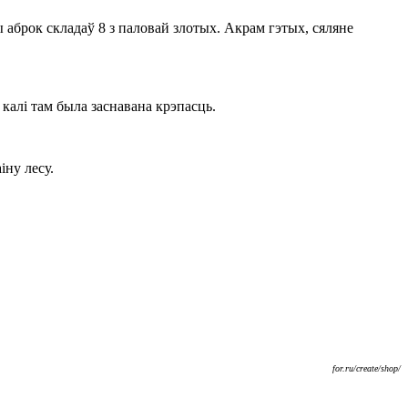
брок складаў 8 з паловай злотых. Акрам гэтых, сяляне
 калі там была заснавана крэпасць.
іну лесу.
for.ru/create/shop/