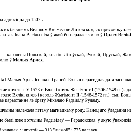
адносіцца да 1507г.
въ бывшемъ Великом Княжестве Литовском, съ присовокуплени
 князя Івана Васільевіча ў якой ён перадае зямлю ў
Орлех Велік
каралевы Польскай, княгіні Літоўскай, Рускай, Прускай, Жамой
ямлю ў
Малых Арлех
.
і Малыя Арлы існавалі і раней. Больш верагодная дата заснава
княства. У 1523 г. Вялікі князь Жыгімонт І (1506-1548 гг.) адд
годзе Вялікі князь і кароль Жыгімонт ІІ (1548-1572 гг.), сын Бон
ае карыстанне яе брату Мікалаю Радзівілу Рудаму.
чыны належала гэтаму магнацкаму роду. Канец яго ўладання наст
ылі дзве вотчыны Радзівілаў — Гарадокская, у якую ўваходзілі
лавек, у другой — 313 "дымоў" і 735 чалавек.