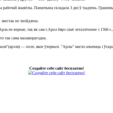
абочай жывёлы. Паншчына складала 3 дні ў тыдзень. Грашовы а
вестак не знойдзена.
не вернае, так як сам г.Арол бярэ сваё летазлічэнне з 1566 г.,
о так сама малаверагодна.
я"(арэля) — поле, якое ўзорвалі. "Арлы" магло азначаць і ўскра
Создайте себе сайт бесплатно!