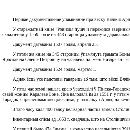
Першае дакументальнае ўпамінанне пра вёску Вялікія Арлы 
У старажытнай кнізе "Рэвизия пушч и переходов звериныхъ 
складзенай у 1559 годзе на 348 старонцы ўпамянута даравальная
Дакумент датаваны 1507 годам, апреля 25.
У гэтай жа кнізе на 345 старонцы ўпамянута грамата Боны — 
Яраславіча Олеше Петровічу на чалавека па імені Наздрыян і з
Дакумент датаваны 1524 годам, мартам 1.
Аднак ёсць усе падставы гаварыць аб тым, што вёскі Вялікія 
У гэты час землі нашага краю ўваходзілі ў Пінска-Гарадокскае 
сваёй жонцы Каралеве Боне. Яна валодала ім да 1551 г. у гэтым 
Гарадок з прылеглымі мясцовасцямі, у тым ліку і Арлы, на вечн
З таго часу каля 400 гадоў велізарная частка зямель Столінш
Інвентарныя спісы ад 1653 г. сведчаць, што на Століншчыне б
У першай было 474 "дымы" з колькасцю насельніцтва 3918 ча