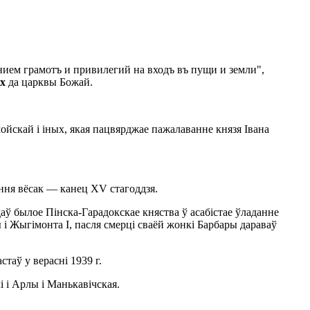
ем грамотъ и привилегий на входъ въ пущи и земли",
іх
да царквы Божай.
скай і іных, якая пацвярджае пажалаванне князя Івана
ння вёсак — канец XV стагоддзя.
аў былое Пінска-Гарадокскае княства ў асабістае ўладанне
ы і Жыгімонта І, пасля смерці сваёй жонкі Барбары дараваў
аў у верасні 1939 г.
 і Арлы і Манькавічская.