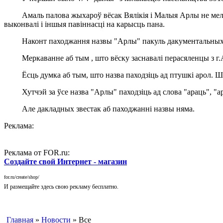
Амаль палова жыхароў вёсак Вялікія і Малыя Арлы не мела р
выконвалі і іншыя павіннасці на карысць пана.
Наконт паходжання назвы "Арлы" пакуль дакументальных з
Меркаванне аб тым , што вёску заснавалі перасяленцы з г.Арла 
Ёсць думка аб тым, што назва паходзіць ад птушкі арол. Шт
Хутчэй за ўсе назва "Арлы" паходзіць ад слова "араць", "арал
Але дакладных звестак аб паходжанні назвы няма.
Реклама:
Реклама от FOR.ru:
Создайте свой Интернет - магазин
for.ru/create/shop/
И размещайте здесь свою рекламу бесплатно.
Главная
»
Новости
» Все