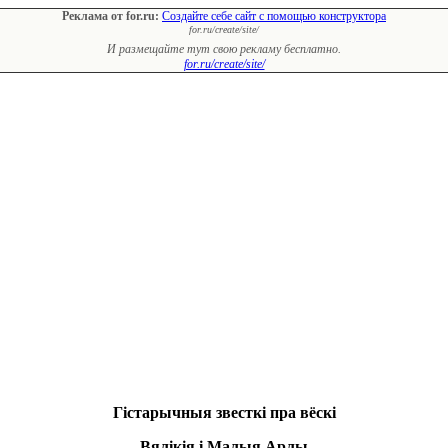
Реклама от for.ru:
Создайте себе сайт с помощью конструктора
for.ru/create/site/
И размещайте тут свою рекламу бесплатно.
for.ru/create/site/
Гістарычныя звесткі пра вёскі
Вялікія і Малыя Арлы